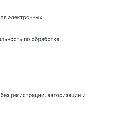
для электронных
ельность по обработке
рукция по удалению
ожения
ничение ответственности
без регистрации, авторизации и
литика
иденциальности