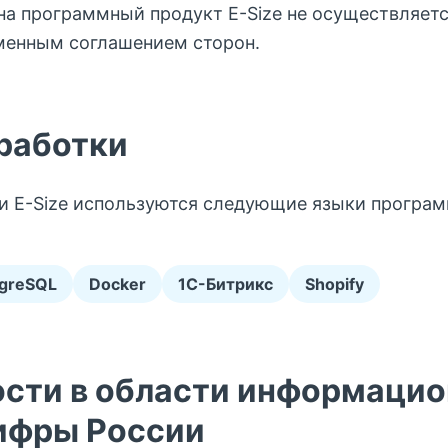
а программный продукт E-Size не осуществляетс
менным соглашением сторон.
зработки
и E-Size используются следующие языки програ
tgreSQL
Docker
1C-Битрикс
Shopify
ости в области информаци
ифры России