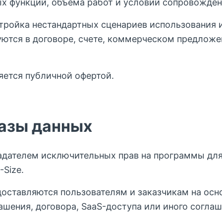
ых функций, объема работ и условий сопровожден
тройка нестандартных сценариев использования 
уются в договоре, счете, коммерческом предлож
яется публичной офертой.
базы данных
дателем исключительных прав на программы для
-Size.
доставляются пользователям и заказчикам на осн
ашения, договора, SaaS-доступа или иного соглаш