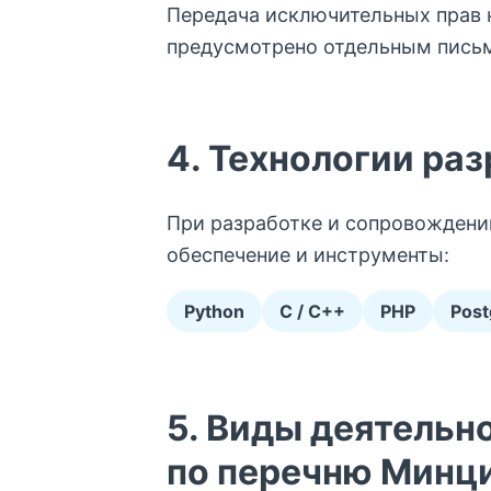
Передача исключительных прав н
предусмотрено отдельным пись
4. Технологии ра
При разработке и сопровождени
обеспечение и инструменты:
Python
C / C++
PHP
Pos
5. Виды деятельн
по перечню Минц