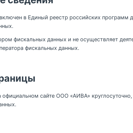
 включен в Единый реестр российских программ 
нных.
ором фискальных данных и не осуществляет деят
оператора фискальных данных.
Клиентам
Соцсети
О нас
VK
Инст
траницы
Бизнесу
прил
Огра
FAQ
 официальном сайте ООО «АИВА» круглосуточно, 
и по
Контакты
конф
анных.