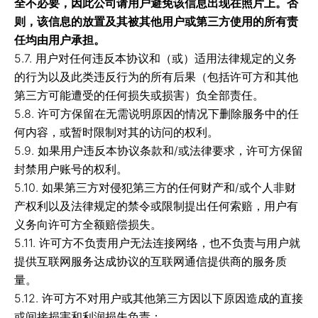
全不必要，因此公司请用户避免该信息出现在照片上。否
则，该信息的放置及其被其他用户或第三方使用的所有责
联系我们
任均由用户承担。
5.7. 用户对任何违反本协议和（或）适用法律规定的义务
的行为以及此类违反行为的所有后果（包括许可方和其他
第三方可能遭受的任何损失或损害）负全部责任。
删除应用程序的说明
5.8. 许可方保留在无需说明原因的情况下删除服务中的任
免责声明和隐私政策
何内容，或暂时限制对其的访问的权利。
5.9. 如果用户违反本协议条款和/或法律要求，许可方保留
封禁用户账号的权利。
5.10. 如果第三方对侵犯第三方的任何财产和/或个人非财
产权利以及法律规定的禁令或限制提出任何索赔，用户有
义务向许可方全额赔偿损失。
Designed by 108
5.11. 许可方不负责用户无法连接网络，也不负责与用户就
© 艾瓦公司。 版权所有。
提供互联网服务达成协议的互联网通信提供商的服务质
量。
5.12. 许可方不对用户或其他第三方因以下原因造成的直接
或间接损害和利润损失负责：