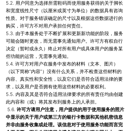
5.2. 用户同意为选择所需鞋码而使用服务获得的关于脚长
和宽度线性尺寸（以厘米或英寸为单位）的数据具有咨询
性质。对于服务错误确定的尺寸以及根据这些数据进行的
选择您的个
人尺码助理
购买，许可方不对用户承担任何责任。
5.3. 由于本服务处于不断扩展和更新新功能的阶段，服务
可能会随时更改，而无需事先通知用户。许可方有权自行
决定（暂时或永久）终止对所有用户或具体用户的服务某
些功能的运营，无需事先通知。
5.4. 许可方对用户在服务中发布的材料（文本、图片）
（以下简称“内容”）没有什么关系，并不检查这些材料的
内容、真实性和安全性，以及它们是否符合适用法律的要
求，以及用户是否拥有使用这些材料的必要权利。
5.5. 内容及其是否符合适用法律要求的所有责任均由创建
对客户
社会网络
此内容和（或）将其发布到服务上的人承担。
关于我们
VK
5.6.
许可方请用户注意，用户提供的用于使用服务的照片
中显示的关于用户或第三方的银行卡数据和其他机密信息
对商业
并非由服务收集或处理。该信息对于使用服务功能而言完
问题和答案