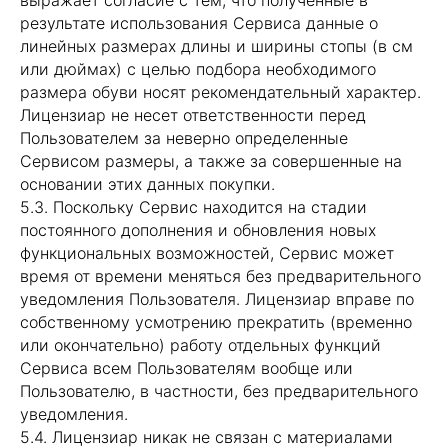
выражает согласие с тем, что полученные в
результате использования Сервиса данные о
Клиентам
Соцсети
линейных размерах длины и ширины стопы (в см
или дюймах) с целью подбора необходимого
О нас
VK
размера обуви носят рекомендательный характер.
Лицензиар не несет ответственности перед
Бизнесу
Пользователем за неверно определенные
FAQ
Сервисом размеры, а также за совершенные на
основании этих данных покупки.
Контакты
5.3. Поскольку Сервис находится на стадии
постоянного дополнения и обновления новых
функциональных возможностей, Сервис может
Инструкция по удалению
время от времени меняться без предварительного
приложения
уведомления Пользователя. Лицензиар вправе по
Ограничение ответственности
собственному усмотрению прекратить (временно
и политика конфиденциальности
или окончательно) работу отдельных функций
Сервиса всем Пользователям вообще или
Пользователю, в частности, без предварительного
уведомления.
5.4. Лицензиар никак не связан с материалами