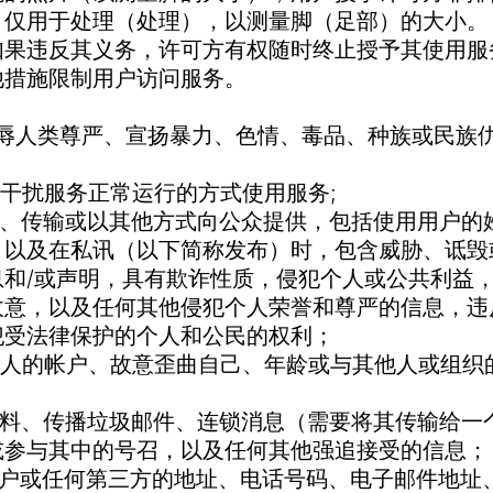
，仅用于处理（处理），以测量脚（足部）的大小。
意，如果违反其义务，许可方有权随时终止授予其使用
他措施限制用户访问服务。
布含有侮辱人类尊严、宣扬暴力、色情、毒品、种族或民
何可能干扰服务正常运行的方式使用服务;
传、发布、传输或以其他方式向公众提供，包括使用用户
，以及在私讯（以下简称发布）时，包含威胁、诋毁
息和/或声明，具有欺诈性质，侵犯个人或公共利益
敌意，以及任何其他侵犯个人荣誉和尊严的信息，违
犯受法律保护的个人和公民的权利；
过使用他人的帐户、故意歪曲自己、年龄或与其他人或组
布宣传材料、传播垃圾邮件、连锁消息（需要将其传输给
或参与其中的号召，以及任何其他强追接受的信息；
布其他用户或任何第三方的地址、电话号码、电子邮件地